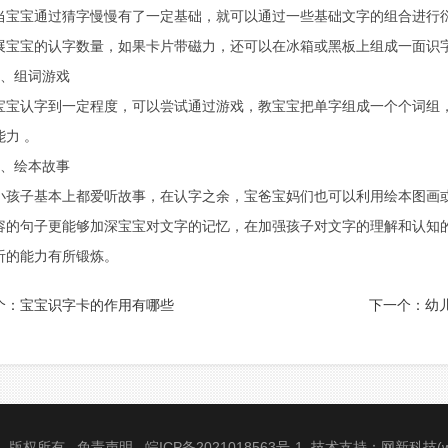
宝通过猜字慢慢有了一定基础，就可以通过一些基础文字的组合进行衍生
展宝宝的认字数量，如果卡片带磁力，还可以在冰箱或黑板上组成一面识
组词游戏
认字到一定程度，可以尝试通过游戏，教宝宝把单字组成一个个词组，
能力 。
绘本故事
子基本上都爱听故事，在认字之余，宝爸宝妈们也可以利用绘本图画或
容的句子更能够加深宝宝对文字的记忆，在加强孩子对文字的理解和认知
听的能力有所锻炼。
个：
宝宝识字卡的作用有哪些
下一个：
幼
司 版权所有
免责声明
皖ICP备2021018563号-1
技术支持
：
网新科技
(