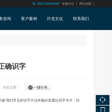
0551-65552000
收藏本站
网站地图
触屏版
务咨询
客户案例
扑克文化
联系我们
浏览手机站
正确识字
9
浏览次数：
一键分享
键 我们常见的识字方法有最好是通过
识字卡片
，结