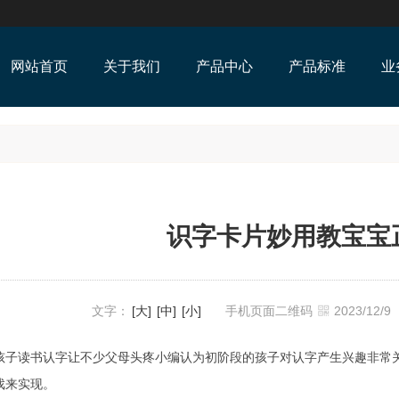
网站首页
关于我们
产品中心
产品标准
业
识字卡片妙用教宝宝
文字：
[大]
[中]
[小]
手机页面二维码
2023/12/
读书认字让不少父母头疼小编认为初阶段的孩子对认字产生兴趣非常关
戏来实现。