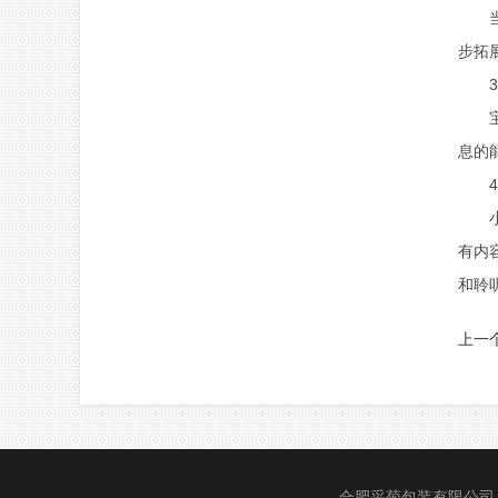
当宝
步拓
3、
宝宝
息的
4、
小孩
有内
和聆
上一
合肥采菊包装有限公