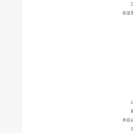
汉字
在这
1、
规定
并且
2、